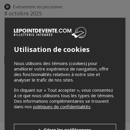
Événement en personne
8 octobre 2025
19h30 – 21h00 / Entrée: 19h15
Maison de la culture Claude-Léveillée
911 rue Jean-Talon Est
,
Montréal
,
QC
,
Canada
Utilisation de cookies
Partagez cet événement
Twitter
Nous utilisons des témoins (cookies) pour
Facebook
Linkedin
Pinterest
Envoyer
améliorer votre expérience de navigation, offrir
par
courriel
des fonctionnalités relatives à notre site et
Lepointdevente.com agit à titre de mandataire pour
Maison de la
culture Claude Léveillée
dans le cadre de l’affichage en ligne et la
analyser le trafic de nos sites.
vente de billets pour ses événements.
Pour plus d’information à propos de cet événement, veuillez
En cliquant sur « Tout accepter », vous consentez
contacter l’organisateur de l’événement,
Maison de la culture Claude
à ce que nous utilisions tous les types de témoins.
Léveillée
, à
mcclaudeleveillee@montreal.ca
.
Des informations complémentaires se trouvent
dans nos
politiques de confidentialités
.
Achat de billets
Gérer les préférences