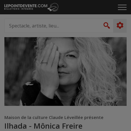
Passer
Cliq
au
pou
contenu
ouvr
Spectacle,
le
artiste,
Recher
men
lieu...
Maison de la culture Claude Léveillée présente
Ilhada - Mônica Freire