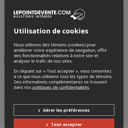
Événement en personne
20 février 2026
20h00 – 23h45 / Entrée: 19h30
Utilisation de cookies
Monte Cristo Bar
10 Rue Blainville Ouest
,
Sainte-Thérèse
,
QC
,
Canada
Nous utilisons des témoins (cookies) pour
améliorer votre expérience de navigation, offrir
Partagez cet événement
des fonctionnalités relatives à notre site et
Twitter
analyser le trafic de nos sites.
Facebook
Linkedin
Pinterest
Envoyer
par
En cliquant sur « Tout accepter », vous consentez
courriel
Lepointdevente.com agit à titre de mandataire pour
Jonathan Poitras
à ce que nous utilisions tous les types de témoins.
dans le cadre de l’affichage en ligne et la vente de billets pour ses
Des informations complémentaires se trouvent
événements.
dans nos
politiques de confidentialités
.
Pour plus d’information à propos de cet événement, veuillez
contacter l’organisateur de l’événement,
Jonathan Poitras
, à
jpoitras79@hotmail.com
.
Gérer les préférences
Achat de billets
Tout accepter