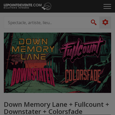
Passer
Cliq
au
pou
contenu
ouvr
Spectacle,
le
artiste,
Recher
men
lieu...
Down Memory Lane + Fullcount +
Downstater + Colorsfade