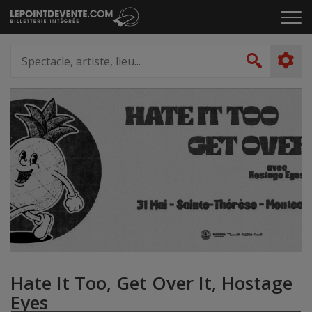
Passer
Cliq
au
pou
contenu
ouvr
Spectacle,
le
artiste,
Recher
men
lieu...
Hate It Too, Get Over It, Hostage
Eyes