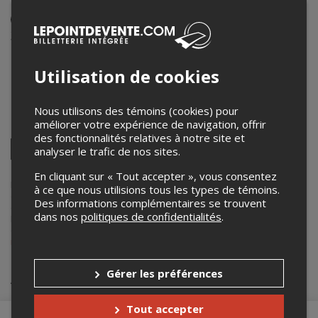
Événement en personne
31 mai 2024
22h00 – 2h00 / Entrée: 21h00
Utilisation de cookies
Le Montecristo
10 Blainville O
,
Sainte-Thérèse
,
QC
,
Canada
Nous utilisons des témoins (cookies) pour
améliorer votre expérience de navigation, offrir
Partagez cet événement
des fonctionnalités relatives à notre site et
Twitter
analyser le trafic de nos sites.
Facebook
Linkedin
Pinterest
Envoyer
par
En cliquant sur « Tout accepter », vous consentez
courriel
Lepointdevente.com agit à titre de mandataire pour
Mel Champagne
à ce que nous utilisions tous les types de témoins.
dans le cadre de l’affichage en ligne et la vente de billets pour ses
Des informations complémentaires se trouvent
événements.
dans nos
politiques de confidentialités
.
Pour plus d’information à propos de cet événement, veuillez
contacter l’organisateur de l’événement,
Mel Champagne
, à
mel.champagne1@hotmail.com
.
Gérer les préférences
Achat de billets
Tout accepter