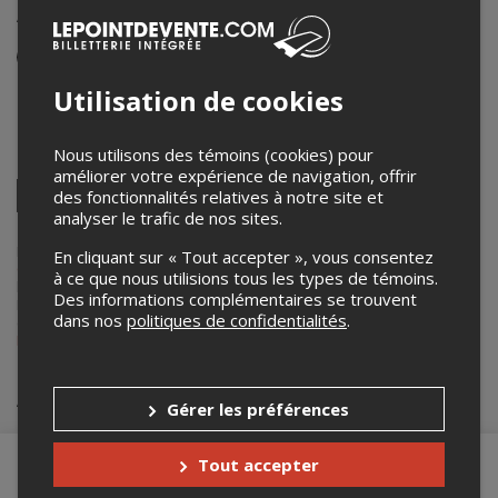
Avec Sophie Lamontagne
Événement en personne
21 novembre 2025
Utilisation de cookies
18h00 – 19h00 / Entrée: 17h45
Nous utilisons des témoins (cookies) pour
Partagez cet événement
améliorer votre expérience de navigation, offrir
Twitter
des fonctionnalités relatives à notre site et
analyser le trafic de nos sites.
Facebook
Linkedin
Pinterest
Envoyer
par
courriel
Lepointdevente.com agit à titre de mandataire pour
Restaurant Le
En cliquant sur « Tout accepter », vous consentez
Coureur des Bois
dans le cadre de l’affichage en ligne et la vente de
à ce que nous utilisions tous les types de témoins.
billets pour ses événements.
Des informations complémentaires se trouvent
Pour plus d’information à propos de cet événement, veuillez
dans nos
politiques de confidentialités
.
contacter l’organisateur de l’événement,
Restaurant Le Coureur des
Bois
, à
ventes@restaurantcoureurdesbois.ca
.
Achat de billets
Gérer les préférences
Tout accepter