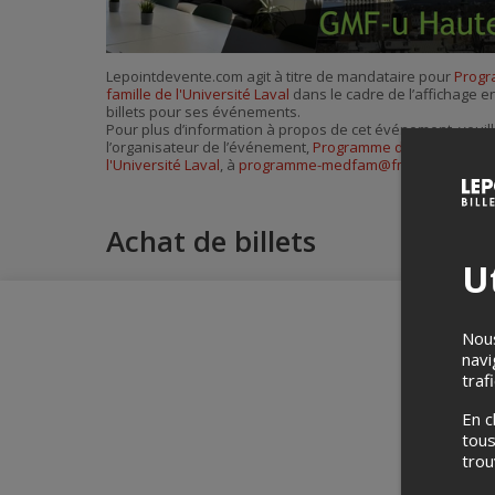
Lepointdevente.com agit à titre de mandataire pour
Progr
famille de l'Université Laval
dans le cadre de l’affichage en
billets pour ses événements.
Pour plus d’information à propos de cet événement, veuill
l’organisateur de l’événement,
Programme de médecine de
l'Université Laval
, à
programme-medfam@fmed.ulaval.ca
.
Achat de billets
Ut
Nous
navi
traf
En c
tous
tro