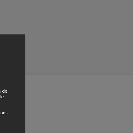
e de
 le
ions