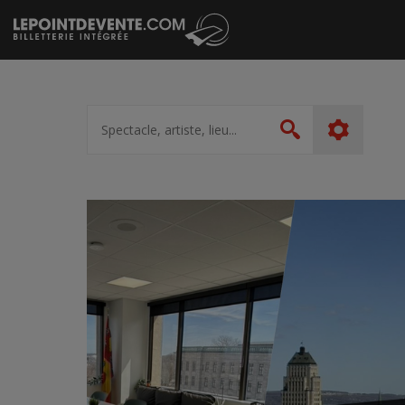
Passer
au
contenu
Spectacle,
artiste,
Rechercher
lieu...