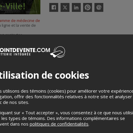
Twitter
Facebook
Linkedin
Pinterest
Envoyer
par
amme de médecine de
courriel
 ligne et la vente de
ez contacter
 famille de
ilisation de cookies
 utilisons des témoins (cookies) pour améliorer votre expérienc
gation, offrir des fonctionnalités relatives à notre site et analyser
ic de nos sites.
Merci de confirmer que vous n'êtes pas un robot ci-bas.
liquant sur « Tout accepter », vous consentez à ce que nous utilis
 les types de témoins. Des informations complémentaires se
uvent dans nos
politiques de confidentialités
.