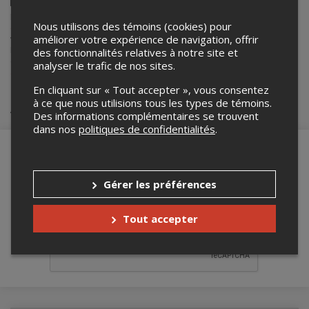
Facebook
Linkedin
Envoyer
Lepointdevente.com agit à titre de mandataire pour
Regart, centre
par
Nous utilisons des témoins (cookies) pour
d'artistes en art actuel
dans le cadre de l’affichage en ligne et la
courriel
vente de billets pour ses événements.
améliorer votre expérience de navigation, offrir
Pour plus d’information à propos de cet événement, veuillez
des fonctionnalités relatives à notre site et
contacter l’organisateur de l’événement,
Regart, centre d'artistes en
analyser le trafic de nos sites.
art actuel
, à
communications@centreregart.com
.
En cliquant sur « Tout accepter », vous consentez
à ce que nous utilisions tous les types de témoins.
Achat de billets
Des informations complémentaires se trouvent
dans nos
politiques de confidentialités
.
Gérer les préférences
Merci de confirmer que vous n'êtes pas un
robot ci-bas.
Tout accepter