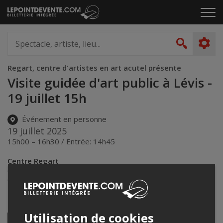
Passer
Cliq
au
pou
contenu
ouvr
Spectacle,
le
artiste,
Recher
men
lieu...
Regart, centre d'artistes en art acutel présente
Visite guidée d'art public à Lévis -
19 juillet 15h
Événement en personne
19 juillet 2025
15h00 – 16h30 / Entrée: 14h45
Centre Regart
6018 Rue Saint-Laurent, Lévis, QC G6V 3P4, Canada
,
Lévis
,
QC
,
Canada
Partagez cet événement
Utilisation de cookies
Twitter