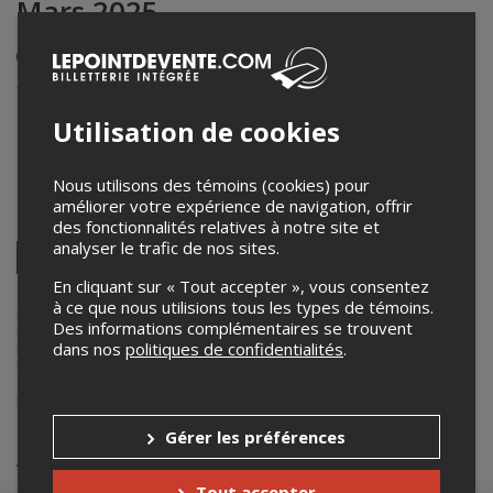
Mars 2025
Événement en personne
3 mars 2025
20h00 – 23h00 / Entrée: 19h00
Utilisation de cookies
Benelux Wellington
4026 Rue Wellington
,
Montréal
,
QC
,
Canada
Nous utilisons des témoins (cookies) pour
améliorer votre expérience de navigation, offrir
Partagez cet événement
des fonctionnalités relatives à notre site et
analyser le trafic de nos sites.
Twitter
Facebook
Linkedin
Pinterest
Envoyer
En cliquant sur « Tout accepter », vous consentez
par
à ce que nous utilisions tous les types de témoins.
courriel
Lepointdevente.com agit à titre de mandataire pour
William
Des informations complémentaires se trouvent
Bernaquez
dans le cadre de l’affichage en ligne et la vente de billets
dans nos
politiques de confidentialités
.
pour ses événements.
Pour plus d’information à propos de cet événement, veuillez
contacter l’organisateur de l’événement,
William Bernaquez
, à
bernaquez.w@gmail.com
.
Gérer les préférences
Achat de billets
Tout accepter