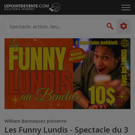
Passer
Cliq
au
pou
contenu
ouvr
Spectacle,
le
artiste,
Recher
men
lieu...
William Bernaquez présente
Les Funny Lundis - Spectacle du 3