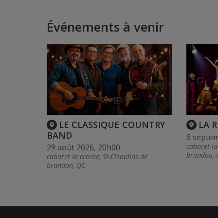
Événements à venir
LE CLASSIQUE COUNTRY
LA 
BAND
6 septe
cabaret la
29 août 2026, 20h00
brandon, 
cabaret la creche, St-Cleophas de
brandon, QC