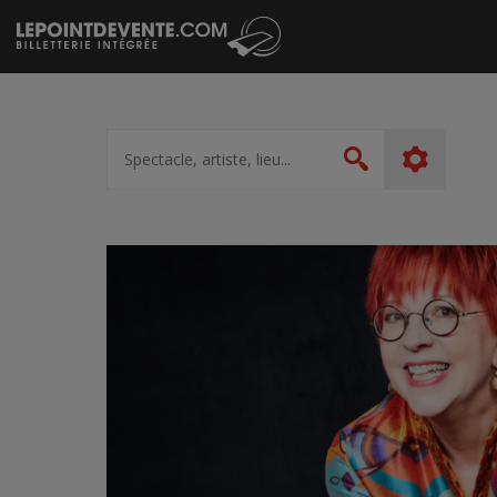
Passer
au
contenu
Spectacle,
artiste,
Rechercher
lieu...