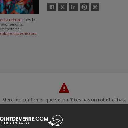
Twitter
Facebook
Linkedin
Pinterest
Envoyer
par
et La Crèche
dans le
courriel
es événements.
ez contacter
cabaretlacreche.com
.
Merci de confirmer que vous n'êtes pas un robot ci-bas.