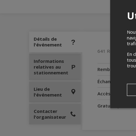
Ut
Nous
navi
Détails de
traf
l'événement
641 Rue Principal
En c
tous
Informations
tro
relatives au
Remboursement
stationnement
Échanges
Lieu de
Accès pour perso
l'événement
Gratuité pour l'
Contacter
l'organisateur