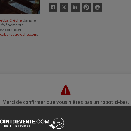
Twitter
Facebook
Linkedin
Pinterest
Envoyer
par
et La Crèche
dans le
courriel
es événements.
ez contacter
cabaretlacreche.com
.
Merci de confirmer que vous n'êtes pas un robot ci-bas.