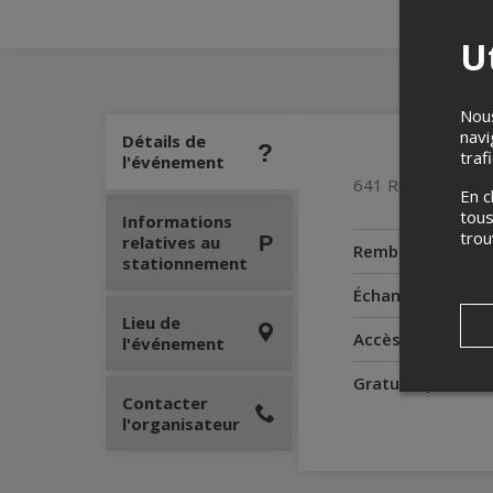
Ut
Nous
navi
Détails de
traf
l'événement
641 Rue Principal
En c
tous
Informations
tro
relatives au
Remboursement
stationnement
Échanges
Lieu de
Accès pour perso
l'événement
Gratuité pour l'
Contacter
l'organisateur