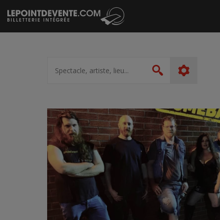
Passer
au
contenu
Spectacle,
artiste,
Rechercher
lieu...