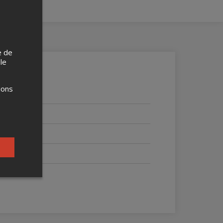
e de
 le
ions