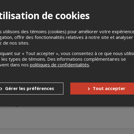
ilisation de cookies
 utilisons des témoins (cookies) pour améliorer votre expérienc
gation, offrir des fonctionnalités relatives à notre site et analyser
ic de nos sites.
e St-Cleophas-De Brandon J0K2A0
liquant sur « Tout accepter », vous consentez à ce que nous utilis
 les types de témoins. Des informations complémentaires se
uvent dans nos
politiques de confidentialités
.
s
Aucun remboursement
Jusqu'à 30 jours avant l'événement
Gérer les préférences
Tout accepter
nnes à mobilité réduite
Oui
accompagnateur
Non