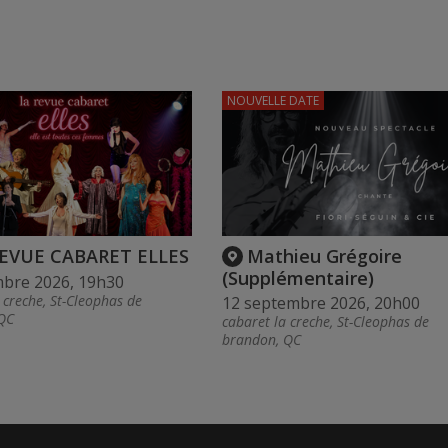
NOUVELLE DATE
REVUE CABARET ELLES
Mathieu Grégoire
(Supplémentaire)
mbre 2026, 19h30
 creche, St-Cleophas de
12 septembre 2026, 20h00
QC
cabaret la creche, St-Cleophas de
brandon, QC