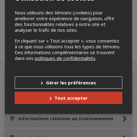
Nous utilisons des témoins (cookies) pour
Merci de confirmer que vous n'êtes pas un
améliorer votre expérience de navigation, offrir
robot ci-bas.
des fonctionnalités relatives à notre site et
analyser le trafic de nos sites.
En cliquant sur « Tout accepter », vous consentez
à ce que nous utilisions tous les types de témoins.
Des informations complémentaires se trouvent
dans nos
politiques de confidentialités
.
Détails de l'événement
Gérer les préférences
Tout accepter
Accès au site de l'événement
Informations relatives au stationnement