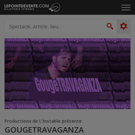
Passer
Cliq
au
pou
contenu
ouvr
Spectacle,
le
artiste,
Recher
men
lieu...
Productions de L'Instable présente
GOUGETRAVAGANZA