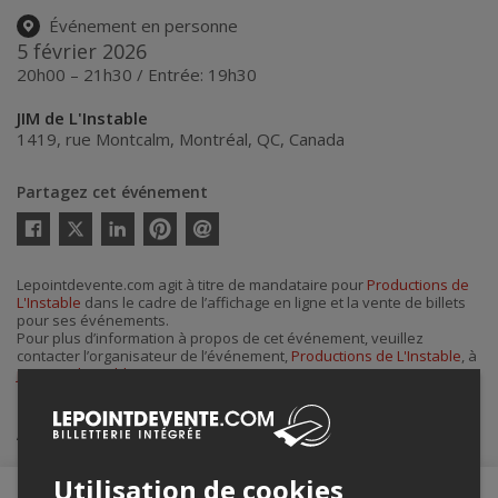
Événement en personne
5 février 2026
20h00 – 21h30 / Entrée: 19h30
JIM de L'Instable
1419, rue Montcalm
,
Montréal
,
QC
,
Canada
Partagez cet événement
Twitter
Facebook
Linkedin
Pinterest
Envoyer
par
courriel
Lepointdevente.com agit à titre de mandataire pour
Productions de
L'Instable
dans le cadre de l’affichage en ligne et la vente de billets
pour ses événements.
Pour plus d’information à propos de cet événement, veuillez
contacter l’organisateur de l’événement,
Productions de L'Instable
, à
jim@prodinstable.com
.
Achat de billets
Utilisation de cookies