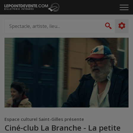
Passer
Cliq
au
pou
contenu
ouvr
Spectacle,
le
artiste,
Recher
men
lieu...
Espace culturel Saint-Gilles présente
Ciné-club La Branche - La petite