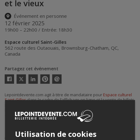
et le vieux
Événement en personne
12 février 2025
19h00 – 22h00 / Entrée: 18h30
Espace culturel Saint-Gilles
562 route des Outaouais
,
Brownsburg-Chatham
,
QC
,
Canada
Partagez cet événement
Twitter
Facebook
Linkedin
Pinterest
Envoyer
par
courriel
Lepointdevente.com agit à titre de mandataire pour
Espace culturel
Saint-Gilles
dans le cadre de l’affichage en ligne et la vente de billets
pour ses événements.
Pour plus d’information à propos de cet événement, veuillez
contacter l’organisateur de l’événement,
Espace culturel Saint-Gilles
,
à
info@espaceculturelsaintgilles.com
.
Utilisation de cookies
Achat de billets