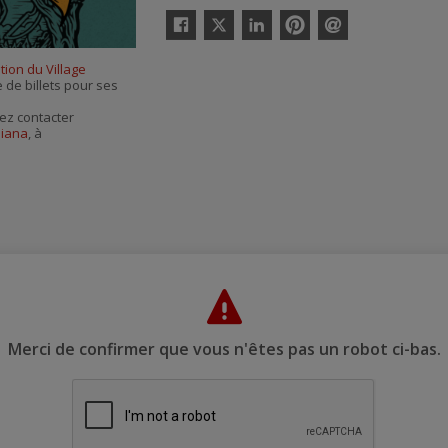
Twitter
Facebook
Linkedin
Pinterest
Envoyer
par
ion du Village
courriel
e de billets pour ses
ez contacter
diana
, à
Merci de confirmer que vous n'êtes pas un robot ci-bas.