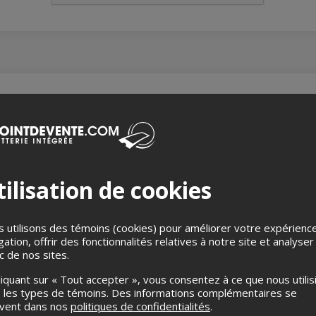
Cirque Alfonse au Village Canadiana
ne journée festive hors du commun avec le spectacle déambulat
ambiance d'époque animée et joyeuse à travers des tableaux imm
ilisation de cookies
ute la journée :
lush glacée, pop-corn et autres rafraîchissements.Balades libres 
eurs de maisons historiques. Tables de pique-nique disponibles po
 utilisons des témoins (cookies) pour améliorer votre expérienc
gation, offrir des fonctionnalités relatives à notre site et analyser
ic de nos sites.
tes : 14h à 21h
liquant sur « Tout accepter », vous consentez à ce que nous utilis
 les types de témoins. Des informations complémentaires se
 du spectacle: 16 h
uvent dans nos
politiques de confidentialités
.
 pourrait commencer avec un léger retard en cas de météo défavorabl