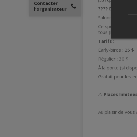
Contacter
???? Durée du spe
l'organisateur
Saloon ouvert de 
Ce spectacle itiné
tous (billets requ
Tarifs :
Early-birds : 25 $
Régulier : 30 $
À la porte (si dispo
Gratuit pour les e
⚠️
Places limitée
Au plaisir de vous