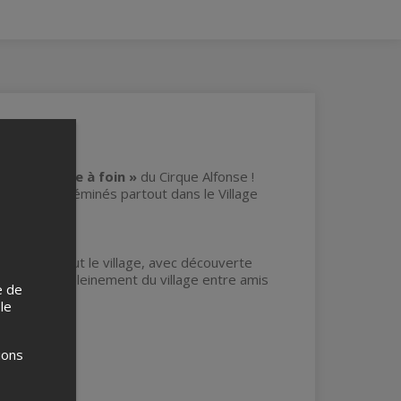
oire
« Broche à foin »
du Cirque Alfonse !
ersifs disséminés partout dans le Village
à travers tout le village, avec découverte
ur profiter pleinement du village entre amis
e de
 le
ions
e.)