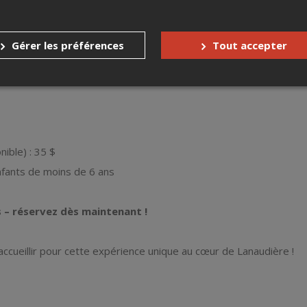
ctacle : 1 h 15
14h à 20h
Gérer les préférences
Tout accepter
rant vous invite à vous déplacer librement d’une scène à l’autre au
is uniquement pour assister aux scènes du spectacle).
nible) : 35 $
nfants de moins de 6 ans
s – réservez dès maintenant !
 accueillir pour cette expérience unique au cœur de Lanaudière !