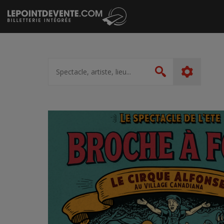
Passer
au
contenu
Spectacle,
artiste,
Rechercher
lieu...