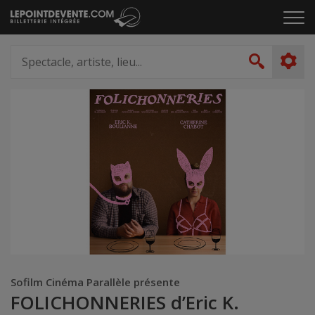
Passer
Cliq
au
pou
contenu
ouvr
Spectacle,
le
artiste,
Recher
men
lieu...
Sofilm Cinéma Parallèle présente
FOLICHONNERIES d’Eric K.