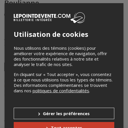
Boulianne
Événement en personne
15 mars 2026
14h00 – 16h00 / Entrée: 13h30
Utilisation de cookies
Auditorium du Château Madelinot
323, route 199
,
Cap-aux-Meules
,
QC
,
Canada
Nous utilisons des témoins (cookies) pour
améliorer votre expérience de navigation, offrir
Partagez cet événement
des fonctionnalités relatives à notre site et
analyser le trafic de nos sites.
Twitter
Facebook
Linkedin
Pinterest
Envoyer
En cliquant sur « Tout accepter », vous consentez
par
à ce que nous utilisions tous les types de témoins.
courriel
Lepointdevente.com agit à titre de mandataire pour
Sofilm Cinéma
Des informations complémentaires se trouvent
Parallèle
dans le cadre de l’affichage en ligne et la vente de billets
dans nos
politiques de confidentialités
.
pour ses événements.
Pour plus d’information à propos de cet événement, veuillez
contacter l’organisateur de l’événement,
Sofilm Cinéma Parallèle
, à
sofilmcinema@yahoo.ca
.
Gérer les préférences
Achat de billets
Tout accepter