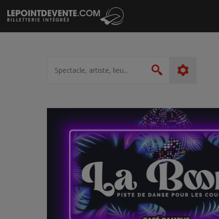
Passer
au
contenu
Spectacle,
artiste,
Rechercher
lieu...