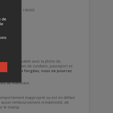
 à partir de 18h00!
e de
 le
ions
 officiel et valide avec la photo du
s: RAMQ, permis de conduire, passeport et
anquantes ou forgées, vous ne pourrez
ches de manteaux.
n comportement inapproprié ou est en défaut
s aucun remboursement ni indemnité, de
ur le champ.