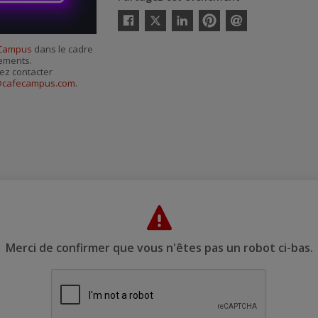
Twitter
Facebook
Linkedin
Pinterest
Envoyer
par
 Campus
dans le cadre
courriel
nements.
ez contacter
ie@cafecampus.com
.
Merci de confirmer que vous n'êtes pas un robot ci-bas.