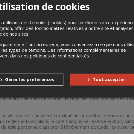
ilisation de cookies
mbreux pour enflammer la piste de danse, le VENDREDI 15 AOÛT
 utilisons des témoins (cookies) pour améliorer votre expérienc
gation, offrir des fonctionnalités relatives à notre site et analyser
garantit l’admission à l'événement.
ic de nos sites.
re inclus, un dépôt seulement.
liquant sur « Tout accepter », vous consentez à ce que nous utilis
 les types de témoins. Des informations complémentaires se
 ne donne aucun avantage supplémentaire.
uvent dans nos
politiques de confidentialités
.
ne permet pas de sauter les files d'attente.
réserve le droit d’exiger la présentation d’un document d’identité
et. Les pièces d’identité acceptées sont uniquement les suivante
Gérer les préférences
Tout accepter
gouvernementale.
Dans le cas où des pièces d'identité sont m
ce sans remboursement.
ns le droit de vous demander de regarder dans vos sacs et po
 un visiteur est considéré intoxiqué, incontrôlable, démontre u
ux règlements en place, le Café Campus se réserve le droit, san
t de telle personne d'assister à l’événement et/ou de l’expulser s