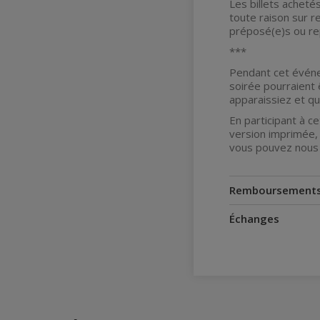
Les billets acheté
toute raison sur r
préposé(e)s ou re
***
Pendant cet événe
soirée pourraient 
apparaissiez et q
En participant à 
version imprimée, 
vous pouvez nous 
Remboursement
Échanges