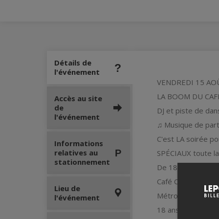
Détails de
l'événement
VENDREDI 15 AO
LA BOOM DU CAF
Accès au site
de
DJ et piste de dan
l'événement
♫ Musique de part
C'est LA soirée p
Informations
relatives au
SPÉCIAUX toute la
stationnement
De 18h00 à 22h0
Café Campus, 57 P
Lieu de
Métro Sherbrooke 
l'événement
18 ans et +