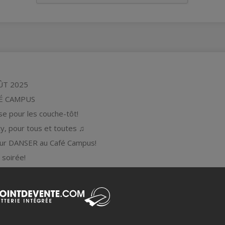
ÛT 2025
É CAMPUS
se pour les couche-tôt!
y, pour tous et toutes ♫
our DANSER au Café Campus!
 soirée!
0
rince-Arthur Est, Montréal
ou Saint-Laurent