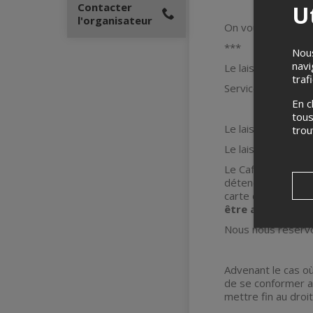
Ut
Contacter
l'organisateur
On vous attend no
***
Nous
navi
Le laissez-passer 
traf
Service de vestiai
En c
tous
Le laissez-passer
tro
Le laissez-passer 
Le Café Campus se 
détendeur de bill
carte d’identité 
être admis, et 
Nous nous réservo
Advenant le cas où
de se conformer a
mettre fin au droi