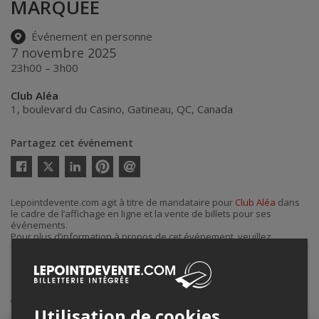
MARQUEE
Événement en personne
7 novembre 2025
23h00 – 3h00
Club Aléa
1, boulevard du Casino
,
Gatineau
,
QC
,
Canada
Partagez cet événement
Twitter
Facebook
Linkedin
Pinterest
Envoyer
par
courriel
Lepointdevente.com agit à titre de mandataire pour
Club Aléa
dans
le cadre de l’affichage en ligne et la vente de billets pour ses
événements.
Pour plus d’information à propos de cet événement, veuillez
contacter l’organisateur de l’événement,
Club Aléa
, à
alea@casino.qc.ca
.
Achat de billets
Utilisation de cookies