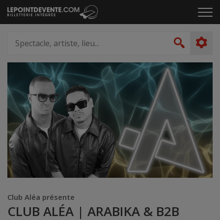
Passer
Cliq
au
pou
contenu
ouvr
Spectacle,
le
artiste,
Recher
men
lieu...
Club Aléa présente
CLUB ALÉA | ARABIKA & B2B