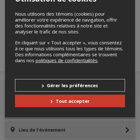
Nous utilisons des témoins (cookies) pour
améliorer votre expérience de navigation, offrir
Merci de confirmer que vous n'êtes pas un
des fonctionnalités relatives à notre site et
robot ci-bas.
analyser le trafic de nos sites.
En cliquant sur « Tout accepter », vous consentez
à ce que nous utilisions tous les types de témoins.
Des informations complémentaires se trouvent
dans nos
politiques de confidentialités
.
Gérer les préférences
Détails de l'événement
Tout accepter
Informations relatives au stationnement
Lieu de l'événement