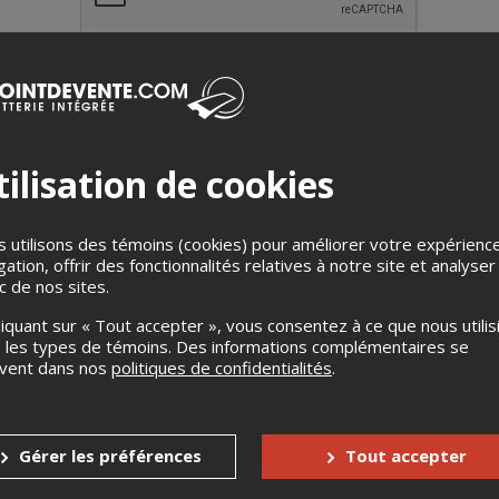
ilisation de cookies
dans le cadre du Festival les vieux m’ont conté du Centre franco-o
 du Théâtre d’Aujourd’hui et de la compagnie Montréalaise 
 utilisons des témoins (cookies) pour améliorer votre expérienc
gation, offrir des fonctionnalités relatives à notre site et analyser
ao, Congolaise d’origine, a grandi à Bruxelles puis a déménagé a
ic de nos sites.
lle découvre un fil coupé de son histoire familiale : le nom Zinga v
 territoire beaucoup plus vaste que l’actuel Angola, où elle est cé
liquant sur « Tout accepter », vous consentez à ce que nous utilis
ographique
captivant reconstitue le fil ancestral qui relie Tatiana
 les types de témoins. Des informations complémentaires se
nada qu’elle a elle-même parcouru.
uvent dans nos
politiques de confidentialités
.
e spectacle
Gérer les préférences
Tout accepter
ux pour voir les surtitres en anglais se situent dans les rangées