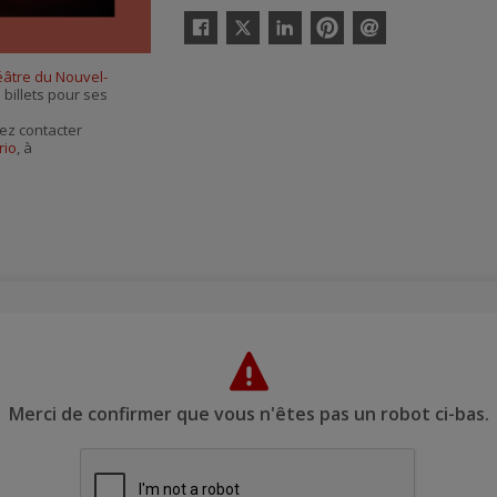
Twitter
Facebook
Linkedin
Pinterest
Envoyer
par
éâtre du Nouvel-
courriel
 billets pour ses
ez contacter
rio
, à
Merci de confirmer que vous n'êtes pas un robot ci-bas.