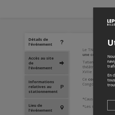
Détails de
Ut
l'événement
Le TNO accueille, 
une coproduction
Nous
Accès au site
navi
Tatiana Zinga Bot
de
traf
théâtral. Adulte, e
l'événement
XVIIe siècle sur un
En c
Ce
conte histori
tous
Informations
Congo-Belgique-Ca
tro
relatives au
stationnement
*Causerie après l
Lieu de
*Les sièges optima
l'événement