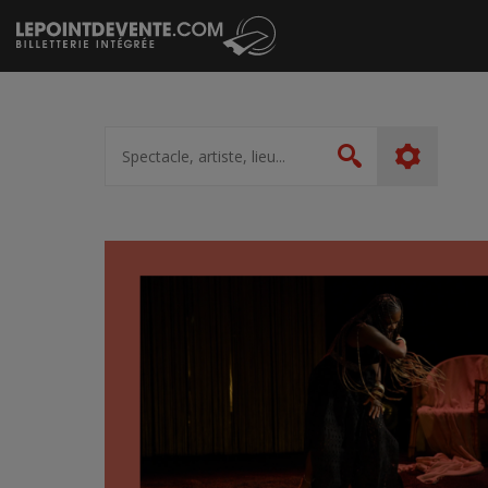
Passer
au
contenu
Spectacle,
artiste,
Rechercher
lieu...