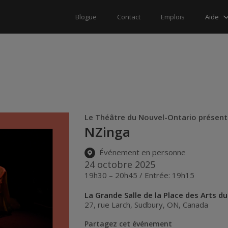
Aide
Blogue
Contact
Emplois
Le Théâtre du Nouvel-Ontario présen
NZinga
Événement en personne
24 octobre 2025
19h30 – 20h45 / Entrée: 19h15
La Grande Salle de la Place des Arts d
27, rue Larch
,
Sudbury
,
ON
,
Canada
Partagez cet événement