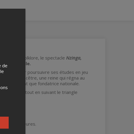
ntarien de folklore, le spectacle
Nzinga
,
La Sentinelle.
e de
 le
u Québec pour poursuivre ses études en jeu
ient de son ancêtre, une reine qui régna au
lébrée en tant que fondatrice nationale.
ions
 à son aïeule tout en suivant le triangle
 G et supérieures.