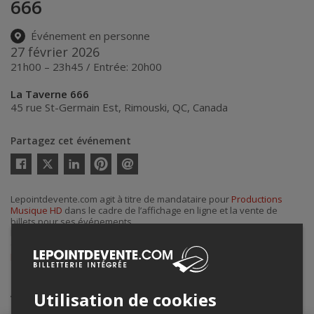
666
Événement en personne
27 février 2026
21h00 – 23h45 / Entrée: 20h00
La Taverne 666
45 rue St-Germain Est
,
Rimouski
,
QC
,
Canada
Partagez cet événement
Twitter
Facebook
Linkedin
Pinterest
Envoyer
par
courriel
Lepointdevente.com agit à titre de mandataire pour
Productions
Musique HD
dans le cadre de l’affichage en ligne et la vente de
billets pour ses événements.
Pour plus d’information à propos de cet événement, veuillez
contacter l’organisateur de l’événement,
Productions Musique HD
, à
philofsteel13@hotmail.com
.
Achat de billets
Utilisation de cookies