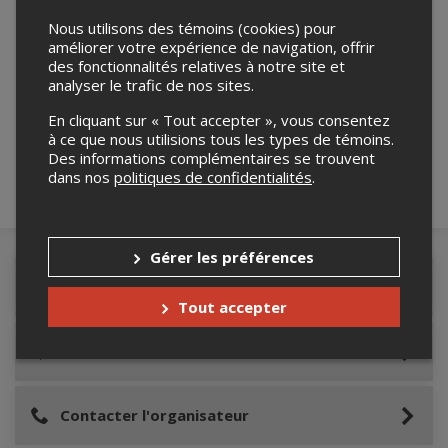
Nous utilisons des témoins (cookies) pour
améliorer votre expérience de navigation, offrir
des fonctionnalités relatives à notre site et
Merci de confirmer que vous n'êtes pas un
analyser le trafic de nos sites.
robot ci-bas.
En cliquant sur « Tout accepter », vous consentez
à ce que nous utilisions tous les types de témoins.
Des informations complémentaires se trouvent
dans nos
politiques de confidentialités
.
Gérer les préférences
Détails de l'événement
Tout accepter
Lieu de l'événement
Contacter l'organisateur