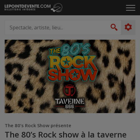
Passer
Cliq
au
pou
contenu
ouvr
Spectacle,
le
artiste,
Recher
men
lieu...
The 80’s Rock Show présente
The 80’s Rock show à la taverne