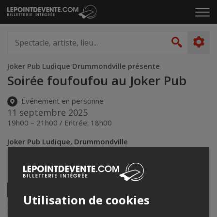
Passer
Cliq
au
pou
contenu
ouvr
Spectacle,
le
artiste,
Recher
men
lieu...
Joker Pub Ludique Drummondville présente
Soirée foufoufou au Joker Pub
Événement en personne
11 septembre 2025
19h00 – 21h00 / Entrée: 18h00
Joker Pub Ludique, Drummondville
185 rue hériot
,
Drummondville
,
QC
,
Canada
Partagez cet événement
Twitter
Utilisation de cookies
Facebook
Linkedin
Envoyer
Lepointdevente.com agit à titre de mandataire pour
Joker Pub
par
Ludique Drummondville
dans le cadre de l’affichage en ligne et la
courriel