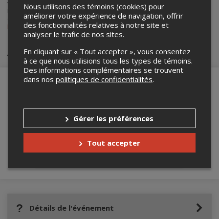
vente de billets pour ses événements.
Nous utilisons des témoins (cookies) pour
Pour plus d’information à propos de cet événement, veuillez
améliorer votre expérience de navigation, offrir
contacter l’organisateur de l’événement,
Joker Pub Ludique
des fonctionnalités relatives à notre site et
Drummondville
, à
mmludiqueinc@gmail.com
.
analyser le trafic de nos sites.
Achat de billets
En cliquant sur « Tout accepter », vous consentez
à ce que nous utilisions tous les types de témoins.
Des informations complémentaires se trouvent
dans nos
politiques de confidentialités
.
Merci de confirmer que vous n'êtes pas un
robot ci-bas.
Gérer les préférences
Tout accepter
Détails de l'événement