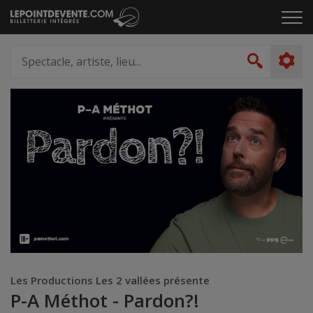
Passer
Cliq
au
pou
contenu
ouvr
Spectacle,
le
artiste,
Recher
men
lieu...
Les Productions Les 2 vallées présente
P-A Méthot - Pardon?!