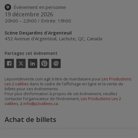
Événement en personne
19 décembre 2026
20h00 – 22h00 / Entrée: 19h00
Scène Desjardins d'Argenteuil
452 Avenue d'Argenteuil
,
Lachute
,
QC
,
Canada
Partagez cet événement
Twitter
Facebook
Linkedin
Pinterest
Envoyer
par
courriel
Lepointdevente.com agit à titre de mandataire pour
Les Productions
Les 2 vallées
dans le cadre de l’affichage en ligne et la vente de
billets pour ses événements.
Pour plus d’information à propos de cet événement, veuillez
contacter l’organisateur de l’événement,
Les Productions Les 2
vallées
, à
info@p2vallees.ca
.
Achat de billets