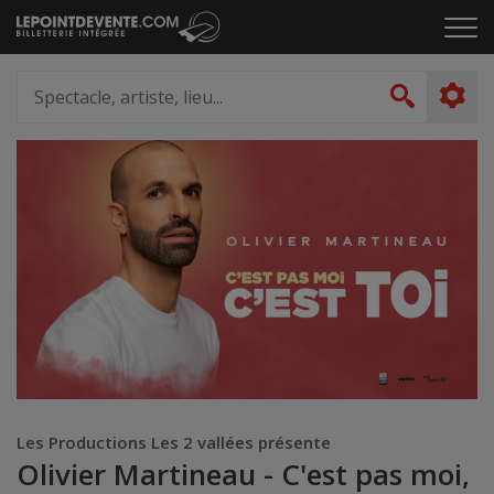
Passer
Cliq
au
pou
contenu
ouvr
Spectacle,
le
artiste,
Recher
men
lieu...
Les Productions Les 2 vallées présente
Olivier Martineau - C'est pas moi,