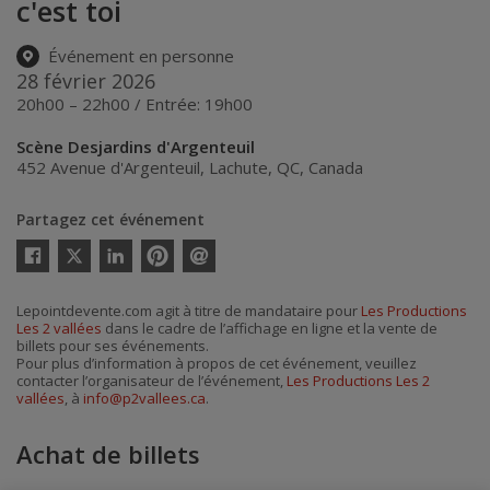
c'est toi
Événement en personne
28 février 2026
20h00 – 22h00 / Entrée: 19h00
Scène Desjardins d'Argenteuil
452 Avenue d'Argenteuil
,
Lachute
,
QC
,
Canada
Partagez cet événement
Twitter
Facebook
Linkedin
Pinterest
Envoyer
par
courriel
Lepointdevente.com agit à titre de mandataire pour
Les Productions
Les 2 vallées
dans le cadre de l’affichage en ligne et la vente de
billets pour ses événements.
Pour plus d’information à propos de cet événement, veuillez
contacter l’organisateur de l’événement,
Les Productions Les 2
vallées
, à
info@p2vallees.ca
.
Achat de billets