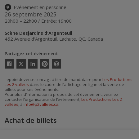
Événement en personne
26 septembre 2025
20h00 – 22h00 / Entrée: 19h00
Scène Desjardins d'Argenteuil
452 Avenue d'Argenteuil
,
Lachute
,
QC
,
Canada
Partagez cet événement
Twitter
Facebook
Linkedin
Pinterest
Envoyer
par
courriel
Lepointdevente.com agit à titre de mandataire pour
Les Productions
Les 2 vallées
dans le cadre de l’affichage en ligne et la vente de
billets pour ses événements.
Pour plus d’information à propos de cet événement, veuillez
contacter l’organisateur de l’événement,
Les Productions Les 2
vallées
, à
info@p2vallees.ca
.
Achat de billets