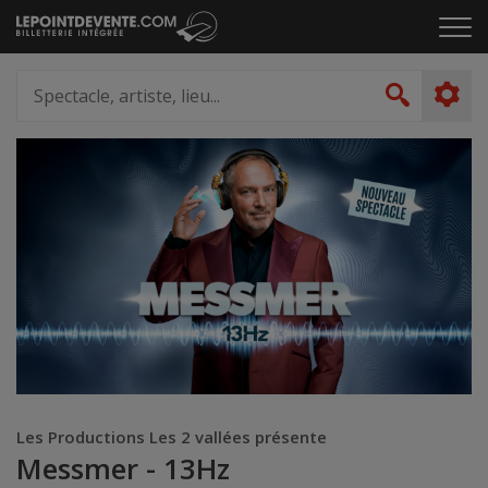
Passer
Cliq
au
pou
contenu
ouvr
Spectacle,
le
artiste,
Recher
men
lieu...
Les Productions Les 2 vallées présente
Messmer - 13Hz