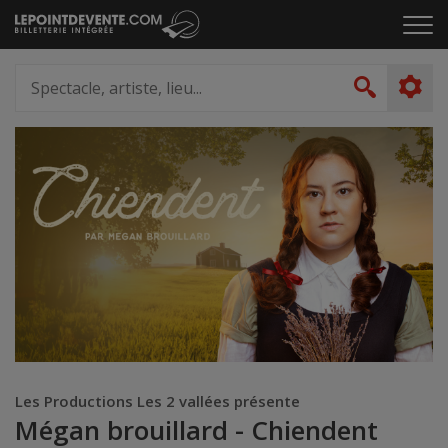
Passer
Cliq
au
pou
contenu
ouvr
Spectacle,
le
artiste,
Recher
men
lieu...
Les Productions Les 2 vallées présente
Mégan brouillard - Chiendent