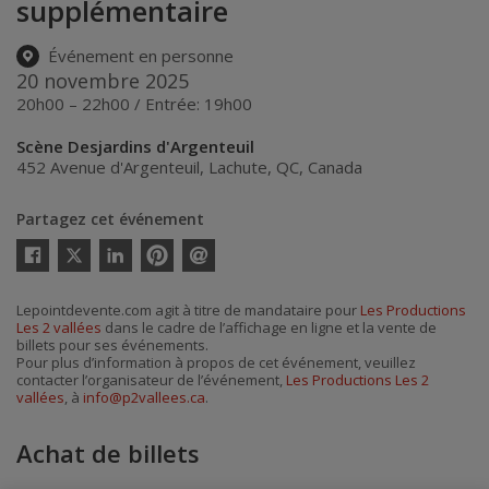
supplémentaire
Événement en personne
20 novembre 2025
20h00 – 22h00 / Entrée: 19h00
Scène Desjardins d'Argenteuil
452 Avenue d'Argenteuil
,
Lachute
,
QC
,
Canada
Partagez cet événement
Twitter
Facebook
Linkedin
Pinterest
Envoyer
par
courriel
Lepointdevente.com agit à titre de mandataire pour
Les Productions
Les 2 vallées
dans le cadre de l’affichage en ligne et la vente de
billets pour ses événements.
Pour plus d’information à propos de cet événement, veuillez
contacter l’organisateur de l’événement,
Les Productions Les 2
vallées
, à
info@p2vallees.ca
.
Achat de billets