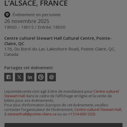
L’ALSACE, FRANCE
Événement en personne
26 novembre 2025
19h00 – 16h15 / Entrée: 18h30
Centre culturel Stewart Hall Cultural Centre, Pointe-
Claire, QC
176, Du Bord-du-Lac-Lakeshore Road
,
Pointe-Claire
,
QC
,
Canada
Partagez cet événement
Twitter
Facebook
Linkedin
Pinterest
Envoyer
par
courriel
Lepointdevente.com agit à titre de mandataire pour
Centre culturel
Stewart Hall
dans le cadre de l’affichage en ligne et la vente de
billets pour ses événements.
Pour plus d’information à propos de cet événement, veuillez
contacter l’organisateur de l’événement,
Centre culturel Stewart Hall
,
à
stewarthall@pointe-claire.ca
ou au
+1 514-630-1220
.