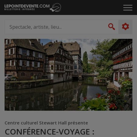
Passer
Cliq
au
pou
contenu
ouvr
Spectacle,
le
artiste,
Recher
men
lieu...
Centre culturel Stewart Hall présente
CONFÉRENCE-VOYAGE :