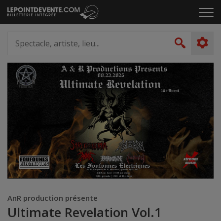
Passer
Cliq
au
pou
contenu
ouvr
Spectacle,
le
artiste,
Recher
men
lieu...
AnR production présente
Ultimate Revelation Vol.1