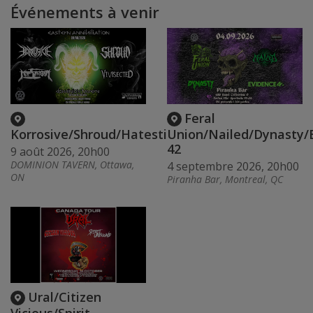
Événements à venir
Feral
Korrosive/Shroud/Hatestinger/Vivisected
Union/Nailed/Dynasty/
42
9 août 2026, 20h00
DOMINION TAVERN, Ottawa,
4 septembre 2026, 20h00
ON
Piranha Bar, Montreal, QC
Ural/Citizen
Vicious/Spirit