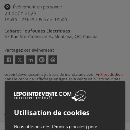
Événement en personne
23 août 2025
19h30 – 23h45 / Entrée: 19h00
Cabaret Foufounes Electriques
87 Rue Ste-Catherine E.
,
Montreal
,
QC
,
Canada
Partagez cet événement
Twitter
Facebook
Linkedin
Pinterest
Envoyer
par
courriel
Lepointdevente.com agit à titre de mandataire pour
AnR production
dans le cadre de l’affichage en ligne et la vente de billets pour ses
événements.
Pour plus d’information à propos de cet événement, veuillez
contacter l’organisateur de l’événement,
AnR production
, à
RobertoCastello411@gmail.com
.
Utilisation de cookies
Achat de billets
Nous utilisons des témoins (cookies) pour