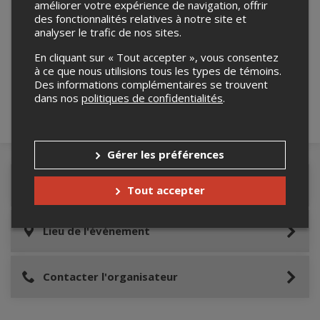
améliorer votre expérience de navigation, offrir
des fonctionnalités relatives à notre site et
analyser le trafic de nos sites.
Merci de confirmer que vous n'êtes pas un
robot ci-bas.
En cliquant sur « Tout accepter », vous consentez
à ce que nous utilisions tous les types de témoins.
Des informations complémentaires se trouvent
dans nos
politiques de confidentialités
.
Gérer les préférences
Détails de l'événement
Tout accepter
Lieu de l'événement
Contacter l'organisateur