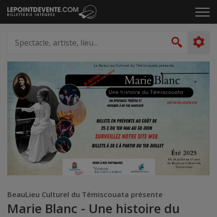
Passer
Cliq
au
pou
contenu
ouvr
Spectacle,
le
artiste,
Recher
men
lieu...
BeauLieu Culturel du Témiscouata présente
Marie Blanc - Une histoire du