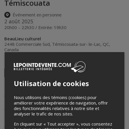
Témiscouata
Événement en personne
2 août 2025
20h00 – 22h30 / Entrée: 19h30
BeauLieu culturel
2448 Commerciale Sud
,
Témiscouata-sur- le-Lac
,
QC
,
Canada
Partagez cet événement
Twitter
Facebook
Linkedin
Pinterest
Envoyer
Utilisation de cookies
par
courriel
Lepointdevente.com agit à titre de mandataire pour
BeauLieu
Culturel du Témiscouata
dans le cadre de l’affichage en ligne et la
vente de billets pour ses événements.
Nous utilisons des témoins (cookies) pour
Pour plus d’information à propos de cet événement, veuillez
améliorer votre expérience de navigation, offrir
contacter l’organisateur de l’événement,
BeauLieu Culturel du
des fonctionnalités relatives à notre site et
Témiscouata
, à
direction@blct.ca
.
analyser le trafic de nos sites.
Achat de billets
En cliquant sur « Tout accepter », vous consentez