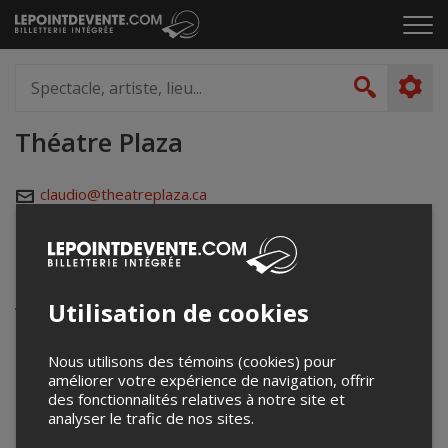
Passer
Cliq
au
pou
contenu
ouvr
Spectacle,
le
artiste,
Recher
men
lieu...
Théatre Plaza
claudio@theatreplaza.ca
www.theatreplaza.ca
Événements à venir
Utilisation de cookies
Votre recherche n'a retourné aucun résultat.
Nous utilisons des témoins (cookies) pour
améliorer votre expérience de navigation, offrir
des fonctionnalités relatives à notre site et
analyser le trafic de nos sites.