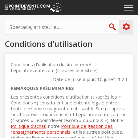
Passer
Cliq
au
pou
contenu
ouvr
Spectacle,
le
artiste,
Recher
men
lieu...
Conditions d'utilisation
Conditions d’utilisation du site internet
Lepointdevente.com (ci-après le « Site »)
Date de mise à jour: 10 juillet 2024
REMARQUES PRÉLIMINAIRES
Les présentes conditions d’utilisation (ci-après les «
Conditions ») constituent une entente légale entre
toute personne naviguant ou utilisant le Site (ci-après
l’« Utilisateur » ou « vous ») et Lepointdevente.com inc.
(ci‑après « Lepointdevente.com » ou « nous »). Notre
Politique d’achat
, notre
Politique de gestion des
renseignements personnels
, et les autres politiques,
règles ou lignes directrices prévues au Site Web