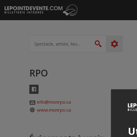
Passer
au
contenu
Spectacle,
artiste,
Rechercher
lieu...
RPO
Facebook
info@monrpo.ca
www.monrpo.ca
Ut