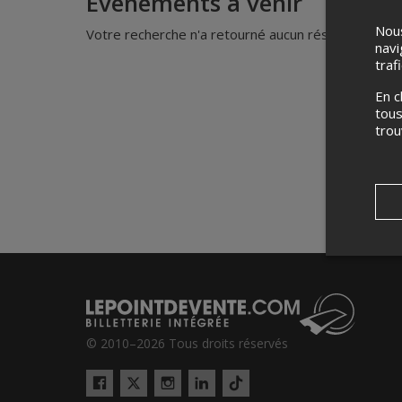
Événements à venir
Nous
Votre recherche n'a retourné aucun résultat.
navi
traf
En c
tous
tro
© 2010–2026 Tous droits réservés
Twitter
Tiktok
Facebook
Instagram
LinkedIn