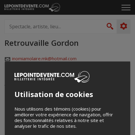
Passer
Cliq
au
pou
contenu
ouvr
Spectacle,
le
artiste,
Recher
men
lieu...
Retrouvaille Gordon
inomiamolaire.mk@hotmail.com
Événements à venir
Votre recherche n'a retourné aucun résultat.
Utilisation de cookies
Nous utilisons des témoins (cookies) pour
améliorer votre expérience de navigation, offrir
des fonctionnalités relatives à notre site et
analyser le trafic de nos sites.