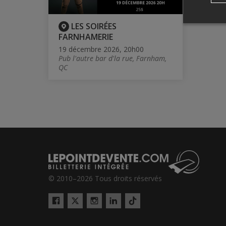
LES SOIRÉES
FARNHAMERIE
19 décembre 2026, 20h00
Pub l'autre bar d'la rue, Farnham,
QC
© 2010–2026 Tous droits réservés
Twitter
Tiktok
Facebook
Instagram
LinkedIn