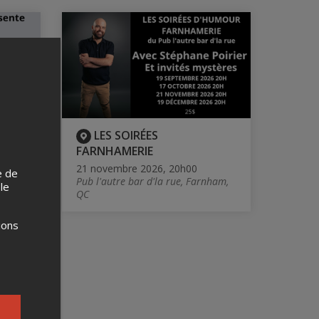
MI-
LES SOIRÉES
FARNHAMERIE
21 novembre 2026, 20h00
e de
ham,
Pub l'autre bar d'la rue, Farnham,
 le
QC
ions