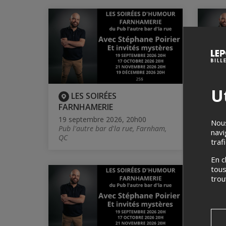
Ut
LES SOIRÉES
L
FARNHAMERIE
FAR
19 septembre 2026, 20h00
17 oc
Nous
Pub l'autre bar d'la rue, Farnham,
Pub l
navi
QC
QC
traf
En c
tous
tro