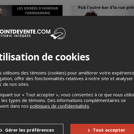
ilisation de cookies
ES SOIRÉES
DERRICK FRENETTE - 
NHAMERIE
PARCOURS
tobre 2026, 20h00
13 novembre 2026, 20h00
 utilisons des témoins (cookies) pour améliorer votre expérienc
'autre bar d'la rue, Farnham,
Pub l'autre bar d'la rue, Farn
gation, offrir des fonctionnalités relatives à notre site et analyser
QC
ic de nos sites.
liquant sur « Tout accepter », vous consentez à ce que nous utilis
 les types de témoins. Des informations complémentaires se
uvent dans nos
politiques de confidentialités
.
Gérer les préférences
Tout accepter