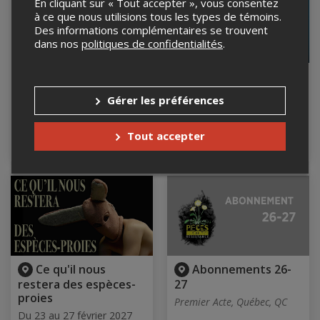
En cliquant sur « Tout accepter », vous consentez
à ce que nous utilisions tous les types de témoins.
Des informations complémentaires se trouvent
dans nos
politiques de confidentialités
.
Peter Pan (de
Résolution
poche) 2026
Du 19 janvier au 6 février
Gérer les préférences
2027
Du 19 au 31 décembre
Premier Acte, Ville de
2026
Québec-Arrondissement de
Aux Voûtes de la Maison
Tout accepter
La Cité-Limoilou, QC
Chevalier, Québec, QC
Ce qu'il nous
Abonnements 26-
restera des espèces-
27
proies
Premier Acte, Québec, QC
Du 23 au 27 février 2027