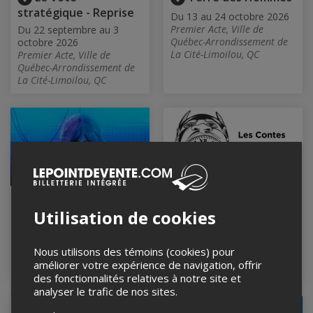
stratégique - Reprise
Du 13 au 24 octobre 2026
Premier Acte, Ville de
Du 22 septembre au 3
Québec-Arrondissement de
octobre 2026
La Cité-Limoilou, QC
Premier Acte, Ville de
Québec-Arrondissement de
La Cité-Limoilou, QC
Le Tiers-Lieu
Contes à passer le
Utilisation de cookies
temps 2026
Du 3 au 21 novembre 2026
Premier Acte, Ville de
Du 13 au 31 décembre
Québec-Arrondissement de
2026
Nous utilisons des témoins (cookies) pour
La Cité-Limoilou, QC
Aux Voûtes de la Maison
améliorer votre expérience de navigation, offrir
Chevalier, Québec, QC
des fonctionnalités relatives à notre site et
analyser le trafic de nos sites.