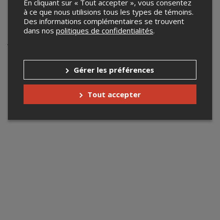
passioncaninvictoriaville@gmail.com
En cliquant sur « Tout accepter », vous consentez
à ce que nous utilisions tous les types de témoins.
Des informations complémentaires se trouvent
Événements à venir
dans nos
politiques de confidentialités
.
Votre recherche n'a retourné aucun résultat.
Gérer les préférences
Tout accepter