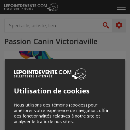
Passer
Cliq
au
pou
contenu
ouvr
Spectacle,
le
artiste,
Recher
men
lieu...
Passion Canin Victoriaville
Utilisation de cookies
Nous utilisons des témoins (cookies) pour
améliorer votre expérience de navigation, offrir
des fonctionnalités relatives à notre site et
analyser le trafic de nos sites.