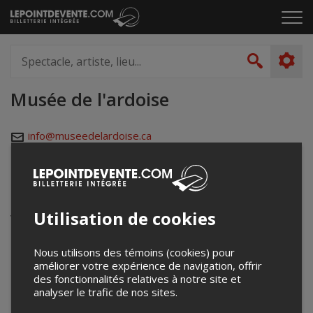
Passer
Cliq
au
pou
contenu
ouvr
Spectacle,
le
artiste,
Recher
men
lieu...
Musée de l'ardoise
info@museedelardoise.ca
www.museedelardoise.ca
Événements à venir
Utilisation de cookies
Votre recherche n'a retourné aucun résultat.
Nous utilisons des témoins (cookies) pour
améliorer votre expérience de navigation, offrir
des fonctionnalités relatives à notre site et
analyser le trafic de nos sites.