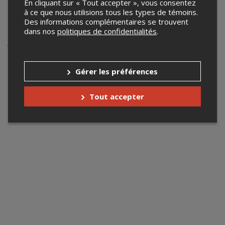
monadery@outlook.com
En cliquant sur « Tout accepter », vous consentez
à ce que nous utilisions tous les types de témoins.
Des informations complémentaires se trouvent
Événements à venir
dans nos
politiques de confidentialités
.
Votre recherche n'a retourné aucun résultat.
Gérer les préférences
Tout accepter