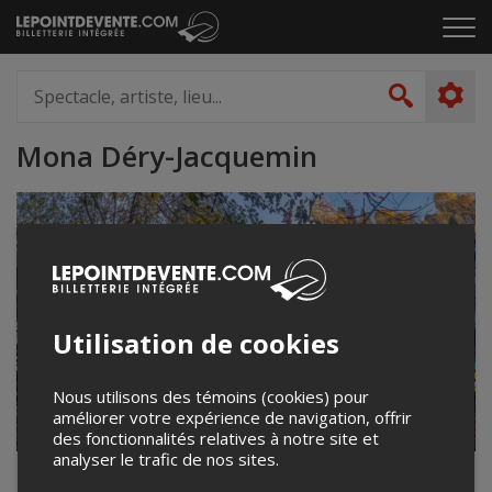
Passer
Cliq
au
pou
contenu
ouvr
Spectacle,
le
artiste,
Recher
men
lieu...
Mona Déry-Jacquemin
Utilisation de cookies
Nous utilisons des témoins (cookies) pour
améliorer votre expérience de navigation, offrir
des fonctionnalités relatives à notre site et
analyser le trafic de nos sites.