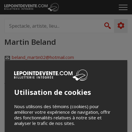
Passer
Cliq
au
pou
contenu
ouvr
Spectacle,
le
artiste,
Recher
men
lieu...
Martin Beland
beland_martin02@hotmail.com
Événements à venir
Votre recherche n'a retourné aucun résultat.
Utilisation de cookies
Nous utilisons des témoins (cookies) pour
améliorer votre expérience de navigation, offrir
des fonctionnalités relatives à notre site et
analyser le trafic de nos sites.