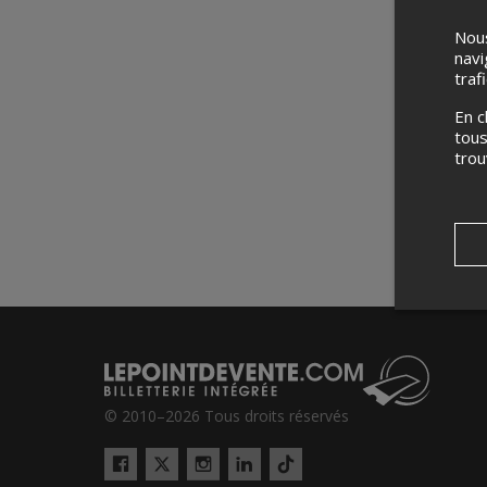
Nous
navi
traf
En c
tous
tro
© 2010–2026 Tous droits réservés
Twitter
Tiktok
Facebook
Instagram
LinkedIn