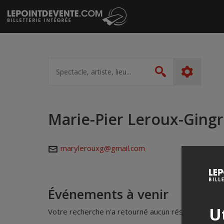
Passer
au
contenu
Spectacle,
artiste,
Rechercher
lieu...
Marie-Pier Leroux-Gingr
marylerouxg@gmail.com
Événements à venir
Ut
Votre recherche n'a retourné aucun résultat.