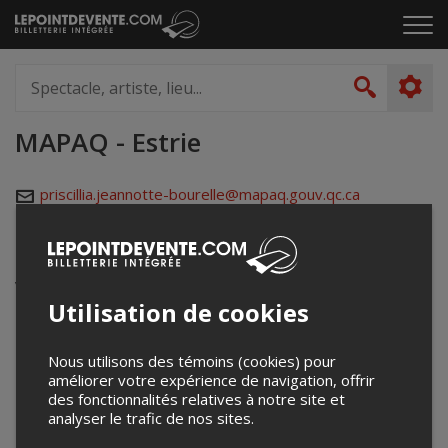
Passer
Cliq
au
pou
contenu
ouvr
Spectacle,
le
artiste,
Recher
men
lieu...
MAPAQ - Estrie
priscillia.jeannotte-bourelle@mapaq.gouv.qc.ca
Événements à venir
Votre recherche n'a retourné aucun résultat.
Utilisation de cookies
Nous utilisons des témoins (cookies) pour
améliorer votre expérience de navigation, offrir
des fonctionnalités relatives à notre site et
analyser le trafic de nos sites.