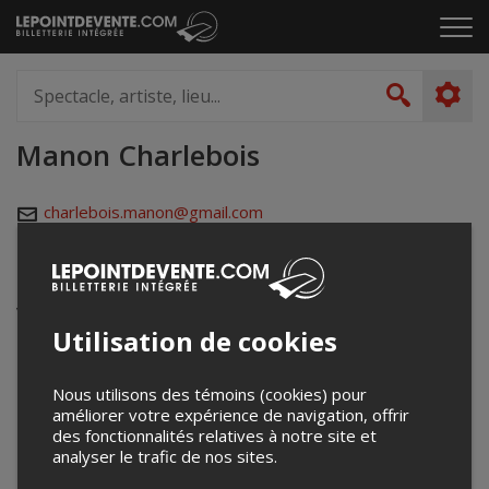
Passer
Cliq
au
pou
contenu
ouvr
Spectacle,
le
artiste,
Recher
men
lieu...
Manon Charlebois
charlebois.manon@gmail.com
Événements à venir
Votre recherche n'a retourné aucun résultat.
Utilisation de cookies
Nous utilisons des témoins (cookies) pour
améliorer votre expérience de navigation, offrir
des fonctionnalités relatives à notre site et
analyser le trafic de nos sites.