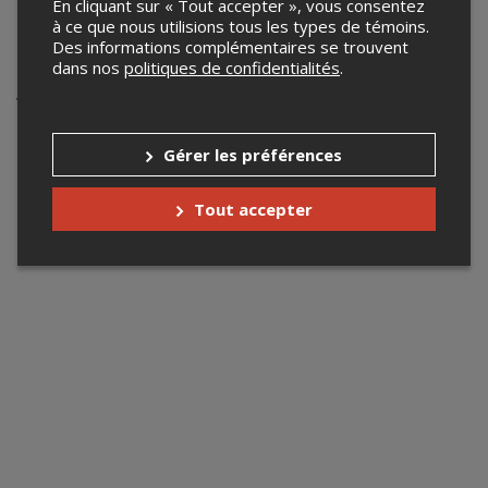
luc.picard@telus.net
En cliquant sur « Tout accepter », vous consentez
à ce que nous utilisions tous les types de témoins.
Des informations complémentaires se trouvent
Événements à venir
dans nos
politiques de confidentialités
.
Votre recherche n'a retourné aucun résultat.
Gérer les préférences
Tout accepter