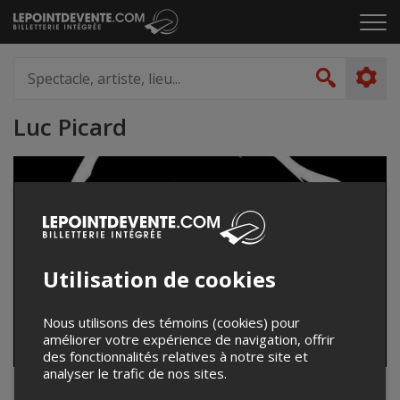
Passer
Cliq
au
pou
contenu
ouvr
Spectacle,
le
artiste,
Recher
men
lieu...
Luc Picard
Utilisation de cookies
Nous utilisons des témoins (cookies) pour
améliorer votre expérience de navigation, offrir
des fonctionnalités relatives à notre site et
analyser le trafic de nos sites.