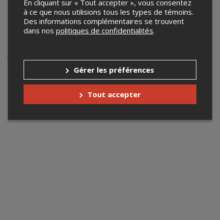
loffjazz.production@gmail.com
En cliquant sur « Tout accepter », vous consentez
à ce que nous utilisions tous les types de témoins.
www.lofffestivaldejazz.com/
Des informations complémentaires se trouvent
dans nos
politiques de confidentialités
.
Événements à venir
Votre recherche n'a retourné aucun résultat.
Gérer les préférences
Tout accepter