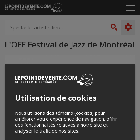
Passer
Cliq
au
pou
contenu
ouvr
Spectacle,
le
artiste,
Recher
men
lieu...
L'OFF Festival de Jazz de Montréal
Utilisation de cookies
Nous utilisons des témoins (cookies) pour
améliorer votre expérience de navigation, offrir
des fonctionnalités relatives à notre site et
analyser le trafic de nos sites.