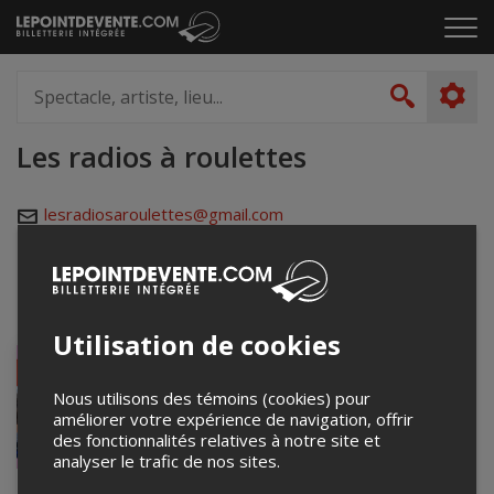
Passer
Cliq
au
pou
contenu
ouvr
Spectacle,
le
artiste,
Recher
men
lieu...
Les radios à roulettes
lesradiosaroulettes@gmail.com
www.lesradios.ca
Événements à venir
Utilisation de cookies
Nous utilisons des témoins (cookies) pour
améliorer votre expérience de navigation, offrir
des fonctionnalités relatives à notre site et
analyser le trafic de nos sites.
Escale 2026 - visite