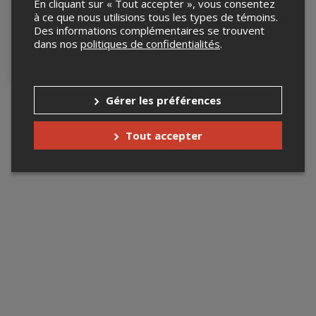
En cliquant sur « Tout accepter », vous consentez
des escaliers de
à ce que nous utilisions tous les types de témoins.
Québec
Des informations complémentaires se trouvent
Du 24 juin au 15 août 2026
dans nos
politiques de confidentialités
.
Au pied de l'escalier Casse-
Cou, Québec, QC
Gérer les préférences
Tout accepter