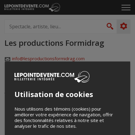
Passer
Cliq
au
pou
contenu
ouvr
Spectacle,
le
artiste,
Recher
men
lieu...
Les productions Formidrag
info@lesproductionsformidrag.com
www.quebdragrace.com
Événements à venir
Utilisation de cookies
Votre recherche n'a retourné aucun résultat.
Nous utilisons des témoins (cookies) pour
améliorer votre expérience de navigation, offrir
des fonctionnalités relatives à notre site et
analyser le trafic de nos sites.