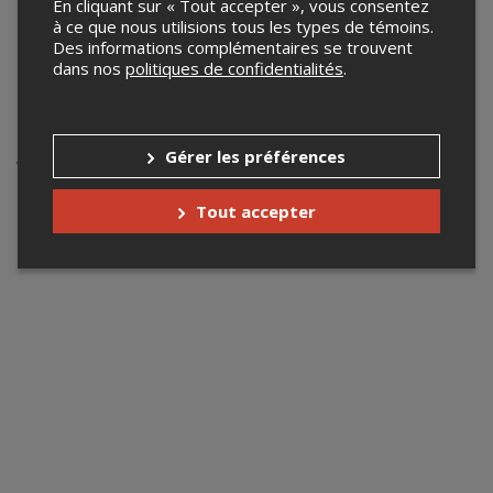
En cliquant sur « Tout accepter », vous consentez
à ce que nous utilisions tous les types de témoins.
Billetterie@lauriers.ca
Des informations complémentaires se trouvent
www.lauriers.ca/
dans nos
politiques de confidentialités
.
Événements à venir
Gérer les préférences
Votre recherche n'a retourné aucun résultat.
Tout accepter