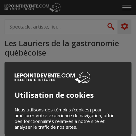
Passer
Cliq
au
pou
contenu
ouvr
Spectacle,
le
artiste,
Recher
men
lieu...
Les Lauriers de la gastronomie
québécoise
Utilisation de cookies
Nous utilisons des témoins (cookies) pour
améliorer votre expérience de navigation, offrir
des fonctionnalités relatives à notre site et
analyser le trafic de nos sites.