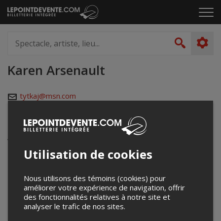
Passer
Cliq
au
pou
contenu
ouvr
Spectacle,
le
artiste,
Recher
men
lieu...
Karen Arsenault
tytkaj@msn.com
Événements à venir
Votre recherche n'a retourné aucun résultat.
Utilisation de cookies
Nous utilisons des témoins (cookies) pour
améliorer votre expérience de navigation, offrir
des fonctionnalités relatives à notre site et
analyser le trafic de nos sites.