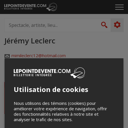
Passer
Cliq
au
pou
contenu
ouvr
Spectacle,
le
artiste,
Recher
men
lieu...
Jérémy Leclerc
mimileclerc12@hotmail.com
Événements à venir
VENTE TERMINÉE
Utilisation de cookies
Nous utilisons des témoins (cookies) pour
améliorer votre expérience de navigation, offrir
des fonctionnalités relatives à notre site et
The Dams, Le Jour &
analyser le trafic de nos sites.
PTB @ Rock Stage