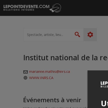
Passer
au
contenu
Spectacle,
artiste,
Rechercher
lieu...
Institut national de la r
marianne.mathis@inrs.ca
WWW.INRS.CA
Événements à venir
Ut