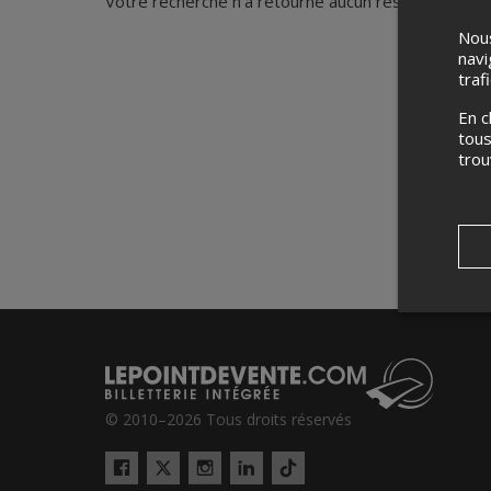
Votre recherche n'a retourné aucun résultat.
Nous
navi
traf
En c
tous
tro
© 2010–2026 Tous droits réservés
Twitter
Tiktok
Facebook
Instagram
LinkedIn