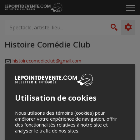
Passer
Cliq
au
pou
contenu
ouvr
Spectacle,
le
artiste,
Recher
men
lieu...
Histoire Comédie Club
histoirecomedieclub@gmail.com
Événements à venir
Votre recherche n'a retourné aucun résultat.
Utilisation de cookies
Nous utilisons des témoins (cookies) pour
améliorer votre expérience de navigation, offrir
des fonctionnalités relatives à notre site et
analyser le trafic de nos sites.