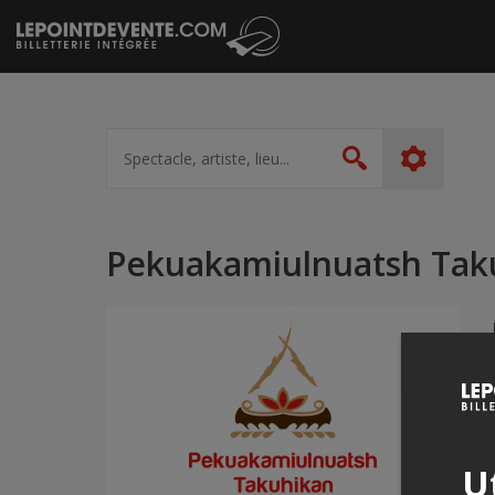
Passer
au
contenu
Spectacle,
artiste,
Rechercher
lieu...
Pekuakamiulnuatsh Tak
Ut