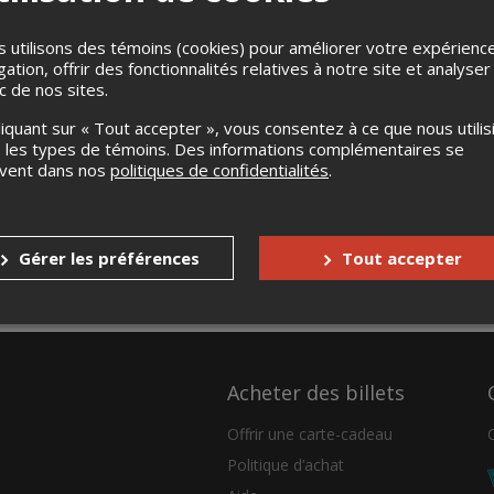
Mercredi
7h45 – 16h30
 utilisons des témoins (cookies) pour améliorer votre expérienc
Jeudi
7h45 – 16h30
gation, offrir des fonctionnalités relatives à notre site et analyser
Vendredi
7h45 – 12h00
ic de nos sites.
Samedi
Fermé
liquant sur « Tout accepter », vous consentez à ce que nous utilis
 les types de témoins. Des informations complémentaires se
uvent dans nos
politiques de confidentialités
.
Gérer les préférences
Tout accepter
Acheter des billets
Offrir une carte-cadeau
Politique d’achat