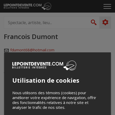
Passer
Cliq
au
pou
contenu
ouvr
Spectacle,
le
artiste,
Recher
men
lieu...
Francois Dumont
fdumont68@hotmail.com
Événements à venir
Votre recherche n'a retourné aucun résultat.
Utilisation de cookies
Nous utilisons des témoins (cookies) pour
améliorer votre expérience de navigation, offrir
des fonctionnalités relatives à notre site et
analyser le trafic de nos sites.