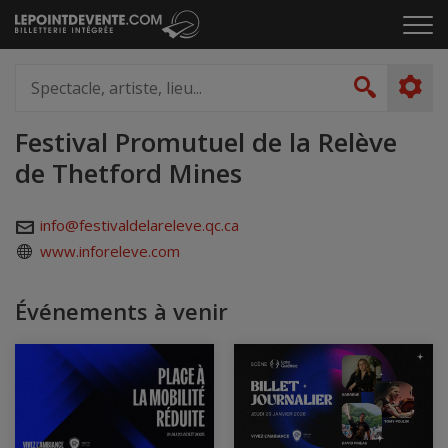
Passer
Cliq
au
pou
contenu
ouvr
Spectacle,
le
artiste,
Recher
men
lieu...
Festival Promutuel de la Relève
de Thetford Mines
info@festivaldelareleve.qc.ca
www.inforeleve.com
Événements à venir