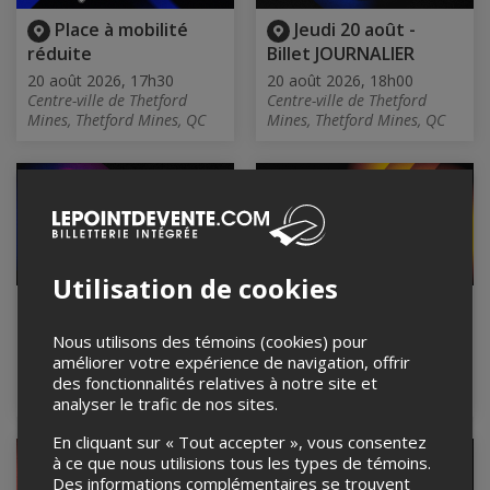
Place à mobilité
Jeudi 20 août -
réduite
Billet JOURNALIER
20 août 2026, 17h30
20 août 2026, 18h00
Centre-ville de Thetford
Centre-ville de Thetford
Mines, Thetford Mines, QC
Mines, Thetford Mines, QC
Utilisation de cookies
VIP Jeudi 20 août -
Prévente
Scène Loto-Québec
PASSEPORT 3 jours
Nous utilisons des témoins (cookies) pour
20 août 2026, 18h30
Du 20 au 22 août 2026
améliorer votre expérience de navigation, offrir
Centre-ville de Thetford
Centre-ville de Thetford
des fonctionnalités relatives à notre site et
Mines, Thetford Mines, QC
Mines, Thetford Mines, QC
analyser le trafic de nos sites.
En cliquant sur « Tout accepter », vous consentez
à ce que nous utilisions tous les types de témoins.
Des informations complémentaires se trouvent