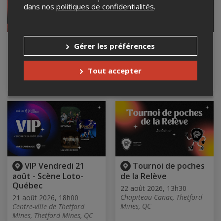
dans nos
politiques de confidentialités
.
VIP - PASSEPORT 3
Vendredi 21 août -
Gérer les préférences
jours
Billet JOURNALIER
Du 20 au 22 août 2026
21 août 2026, 18h00
Tout accepter
Centre-ville de Thetford
Centre-ville de Thetford
Mines, Thetford Mines, QC
Mines, Thetford Mines, QC
VIP Vendredi 21
Tournoi de poches
août - Scène Loto-
de la Relève
Québec
22 août 2026, 13h30
Chapiteau Canac, Thetford
21 août 2026, 18h00
Mines, QC
Centre-ville de Thetford
Mines, Thetford Mines, QC